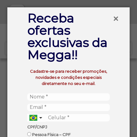
Baixe já nosso APP
Receba
ofertas
0
exclusivas da
Megga!!
VOLTAR
INÍCIO
Cadastre-se para receber promoções,
DESODORANTE CREME HERBISSIMO TRADICIONAL 55G
novidades e condições especiais
diretamente no seu e-mail.
CPF/CNPJ
Pessoa Física – CPF