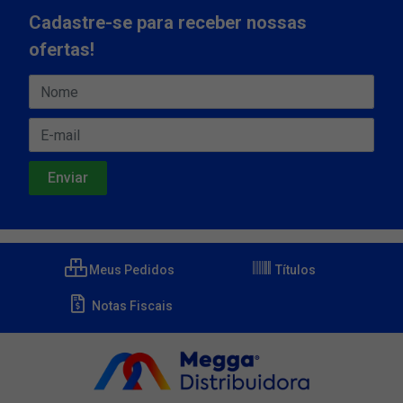
Cadastre-se para receber nossas
ofertas!
Meus Pedidos
Títulos
Notas Fiscais