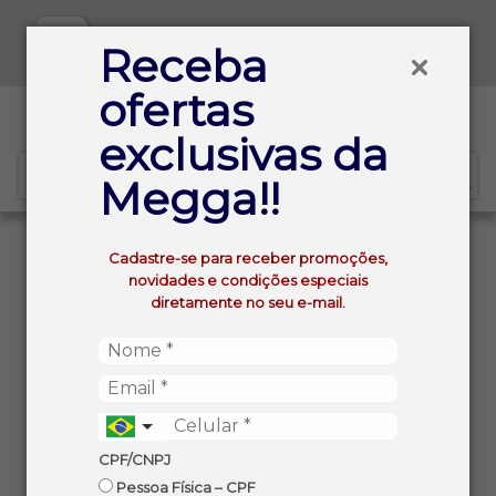
Baixe já nosso APP
Receba
ofertas
0
exclusivas da
Megga!!
VOLTAR
INÍCIO
Cadastre-se para receber promoções,
COXINHA DA ASA DE FRANGO SEARA CONGELADO
novidades e condições especiais
TEMPERADO IQF 1KG
diretamente no seu e-mail.
CPF/CNPJ
Pessoa Física – CPF