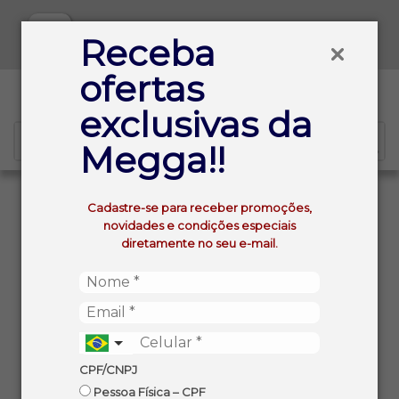
Baixe já nosso APP
Receba
ofertas
0
exclusivas da
Megga!!
VOLTAR
INÍCIO
Cadastre-se para receber promoções,
COXINHA DA ASA DE FRANGO LEVIDA CONGELADO IQF
novidades e condições especiais
1KG
diretamente no seu e-mail.
CPF/CNPJ
Pessoa Física – CPF