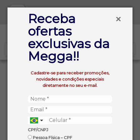
Baixe já nosso APP
Receba
ofertas
0
exclusivas da
Megga!!
VOLTAR
INÍCIO
Cadastre-se para receber promoções,
COXINHA DA ASA DE FRANGO FRIATO CONGELADO
novidades e condições especiais
PACOTE INDIVIDUAL KG (APROX. 1,100)
diretamente no seu e-mail.
CPF/CNPJ
Pessoa Física – CPF