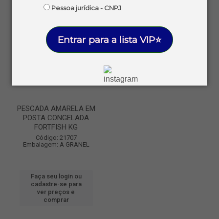
Pessoa jurídica - CNPJ
Entrar para a lista VIP⭐
PESCADA AMARELA EM
POSTA CONGELADA
FORTFISH KG
Código: 21707
Embalagem: A GRANEL
Faça seu login ou
cadastre-se para
ver preços e
comprar