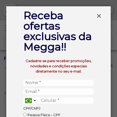
Baixe já nosso APP
Receba
ofertas
0
exclusivas da
Megga!!
PESCADA AMARELA
Cadastre-se para receber promoções,
VOLTAR
novidades e condições especiais
INÍCIO
PEIXE POSTA
PESCADA AMARELA
diretamente no seu e-mail.
Filtros
1 produtos ordenados por:
CPF/CNPJ
Pessoa Física – CPF