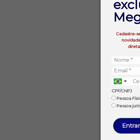
excl
Meg
Cadastre-s
novidade
diret
CPF/CNPJ
Pessoa Físi
Pessoa jurí
Entrar