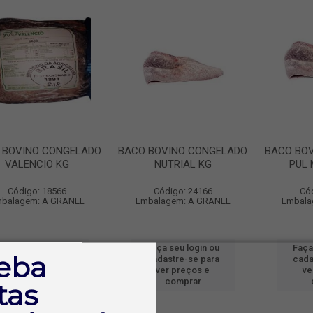
 BOVINO CONGELADO
BACO BOVINO CONGELADO
BACO BO
VALENCIO KG
NUTRIAL KG
PUL 
Código: 18566
Código: 24166
Có
balagem: A GRANEL
Embalagem: A GRANEL
Embala
Faça seu login ou
Faça seu login ou
Faça
eba
cadastre-se para
cadastre-se para
cada
ver preços e
ver preços e
ve
comprar
comprar
tas