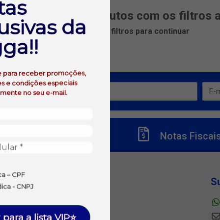
tas
m encontrados produtos com os filtros 
usivas da
Remova ou ajuste os filtros para continuar
ga!!
e para receber promoções,
s e condições especiais
ertas!
amente no seu e-mail.
Títulos
Notas Fiscai
ca – CPF
Departamentos
S
dica - CNPJ
ALIMENTOS
BEBIDAS
 para a lista VIP⭐