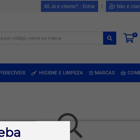
|
Já é cliente? - Entrar
Não é clie
0
PERECÍVEIS
HIGIENE E LIMPEZA
MARCAS
COM
eba