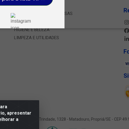
CARNES E PESCADOS
R
CONGELADOS E SOBREMESAS
FRIOS E LATICINIOS
HIGIENE E BELEZA
LIMPEZA E UTILIDADES
F
S
para
io, apresentar
elhorar a
utado Jesse Ferreira Trindade, 1328 - Matadouro, Propriá/SE - CEP 4