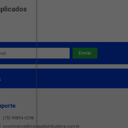
aplicados
s
uporte
(79) 99894-0298
ecommerce@meggadistribuidora.com.br