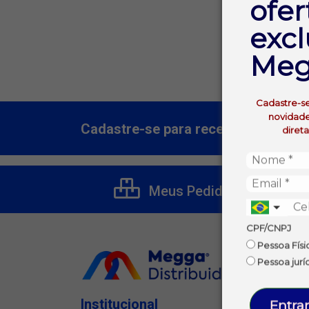
ofer
Não fora
excl
Meg
Cadastre-s
novidade
Cadastre-se para receber nossas of
diret
Meus Pedidos
CPF/CNPJ
Pessoa Físi
Pessoa jurí
Institucional
Entrar