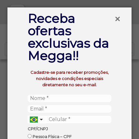
Baixe já nosso APP
Receba
ofertas
0
exclusivas da
Megga!!
VOLTAR
INÍCIO
Cadastre-se para receber promoções,
BUCHO BOVINO BRANQUEADO CONGELADO PUL
novidades e condições especiais
MINERVA KG
diretamente no seu e-mail.
CPF/CNPJ
Pessoa Física – CPF