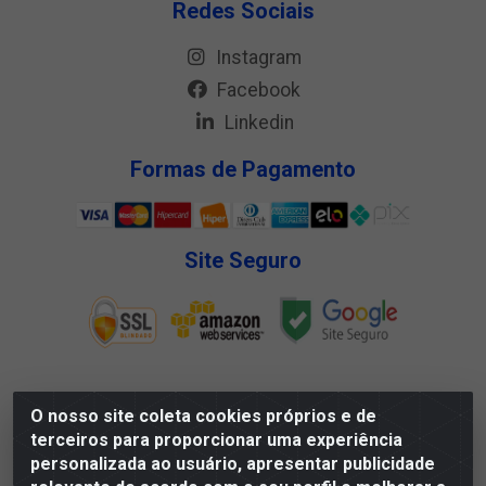
Redes Sociais
Instagram
Facebook
Linkedin
Formas de Pagamento
Site Seguro
O nosso site coleta cookies próprios e de
Megga Distribuidora LTDA - Rua Deputado Jesse Ferreira
terceiros para proporcionar uma experiência
Trindade, 1328 - Matadouro, Propriá/SE - CEP 49.900-000 -
personalizada ao usuário, apresentar publicidade
CNPJ 07.488.144/0001-88