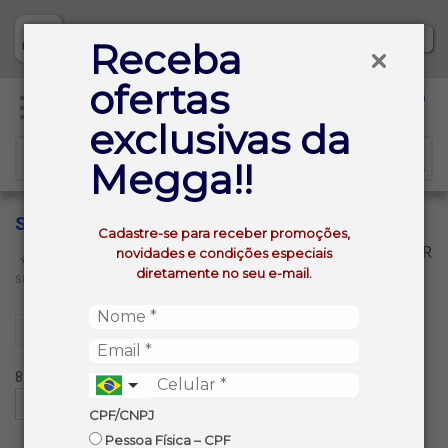
Baixe já nosso APP
Receba
ofertas
0
exclusivas da
Megga!!
SIDRA SEM ALCOOL
Cadastre-se para receber promoções,
VOLTAR
novidades e condições especiais
INÍCIO
BEBIDAS NAO ALCOOLICAS
diretamente no seu e-mail.
SIDRA SEM ALCOOL
Filtros
8 produtos ordenados por:
CPF/CNPJ
Pessoa Física – CPF