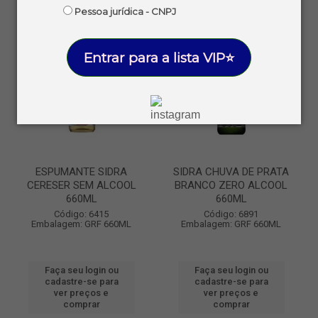
Pessoa jurídica - CNPJ
Entrar para a lista VIP⭐
ESPUMANTE SIDRA
SIDRA CHUVA DE PRATA
CERESER SEM ALCOOL
BRANCO ZERO ALCOOL
660ML
660ML
Código: 6415
Código: 6891
Embalagem: GRF 660ML
Embalagem: GRF 660ML
Faça seu login ou
Faça seu login ou
cadastre-se para
cadastre-se para
ver preços e
ver preços e
comprar
comprar