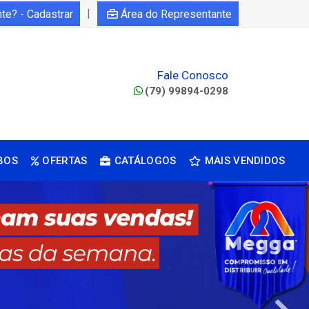
|
nte? - Cadastrar
Área do Representante
Fale Conosco
(79) 99894-0298
BOS
OFERTAS
CATÁLOGOS
MAIS VENDIDOS