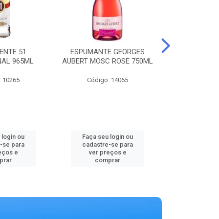
ENTE 51
ESPUMANTE GEORGES
AGUA MINER
NAL 965ML
AUBERT MOSC ROSE 750ML
MINALBA PR
: 10265
Código: 14065
Código:
 login ou
Faça seu login ou
Faça seu 
-se para
cadastre-se para
cadastre
eços e
ver preços e
ver pr
prar
comprar
comp