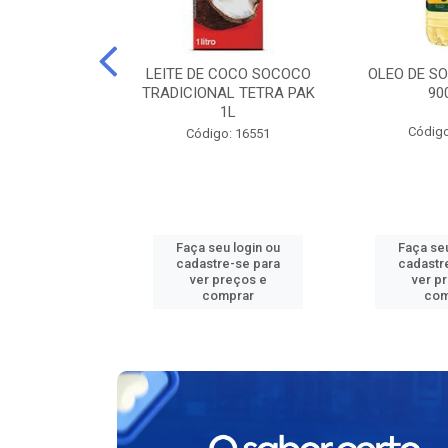
LEITE ITALAC
LEITE DE COCO SOCOCO
OLEO DE SO
A UHT 1,03KG
TRADICIONAL TETRA PAK
90
1L
o: 13579
Código
Código: 16551
u login ou
Faça seu login ou
Faça seu
e-se para
cadastre-se para
cadastr
reços e
ver preços e
ver p
mprar
comprar
com