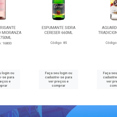
FRISANTE
ESPUMANTE SIDRA
AGUARD
O MIORANZA
CERESER 660ML
TRADICIO
 750ML
Código: 85
Código
: 16800
 login ou
Faça seu login ou
Faça seu
e-se para
cadastre-se para
cadastre
reços e
ver preços e
ver pr
prar
comprar
com