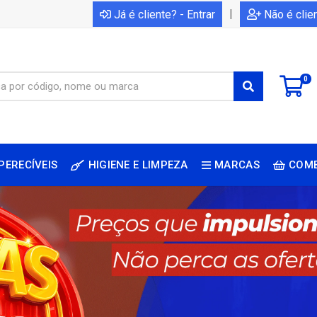
|
Já é cliente? - Entrar
Não é clie
0
PERECÍVEIS
HIGIENE E LIMPEZA
MARCAS
COM