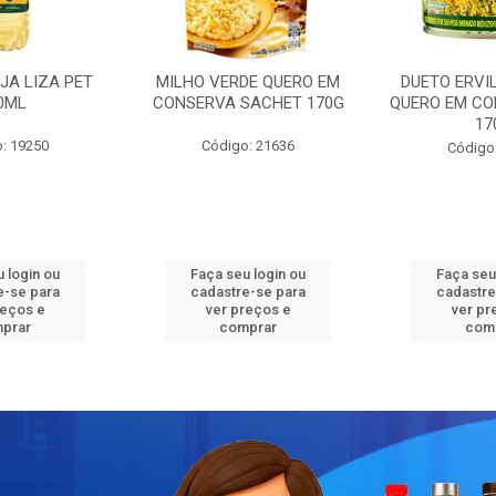
JA LIZA PET
MILHO VERDE QUERO EM
DUETO ERVI
0ML
CONSERVA SACHET 170G
QUERO EM CO
17
: 19250
Código: 21636
Código
 login ou
Faça seu login ou
Faça seu
e-se para
cadastre-se para
cadastre
reços e
ver preços e
ver pr
prar
comprar
com