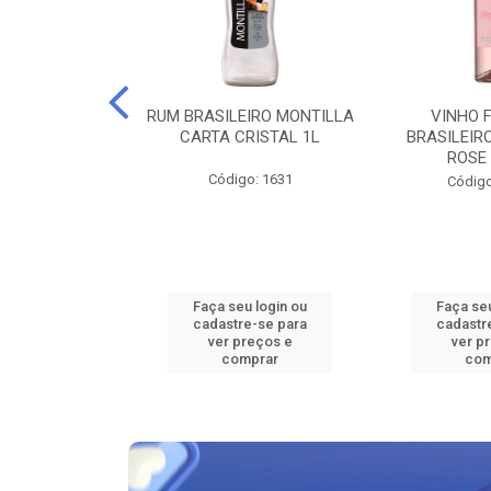
EIRO MONTILLA
RUM BRASILEIRO MONTILLA
VINHO 
BRANCA 1L
CARTA CRISTAL 1L
BRASILEIR
ROSE
go: 98
Código: 1631
Código
u login ou
Faça seu login ou
Faça seu
e-se para
cadastre-se para
cadastr
reços e
ver preços e
ver p
mprar
comprar
com