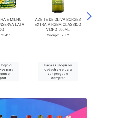
LHA E MILHO
AZEITE DE OLIVA BORGES
BATATA CONG
NSERVA LATA
EXTRA VIRGEM CLASSICO
FOOD BEM BRA
0G
VIDRO 500ML
Código
: 25411
Código: 32002
 login ou
Faça seu login ou
Faça seu 
-se para
cadastre-se para
cadastre
eços e
ver preços e
ver pr
prar
comprar
comp