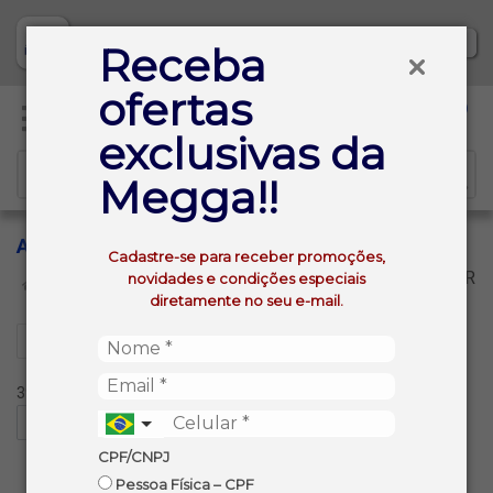
Baixe já nosso APP
Receba
ofertas
0
exclusivas da
Megga!!
ARGENTINA
Cadastre-se para receber promoções,
VOLTAR
novidades e condições especiais
INÍCIO
VINHOS FINOS
ARGENTINA
diretamente no seu e-mail.
Filtros
39 produtos ordenados por:
CPF/CNPJ
Pessoa Física – CPF