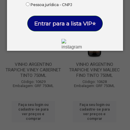
Pessoa jurídica - CNPJ
Entrar para a lista VIP⭐
VINHO ARGENTINO
VINHO ARGENTINO
TRAPICHE VINEY CABERNET
TRAPICHE VINEY MALBEC
TINTO 750ML
FINO TINTO 750ML
Código: 10629
Código: 10628
Embalagem: GRF 750ML
Embalagem: GRF 750ML
Faça seu login ou
Faça seu login ou
cadastre-se para
cadastre-se para
ver preços e
ver preços e
comprar
comprar