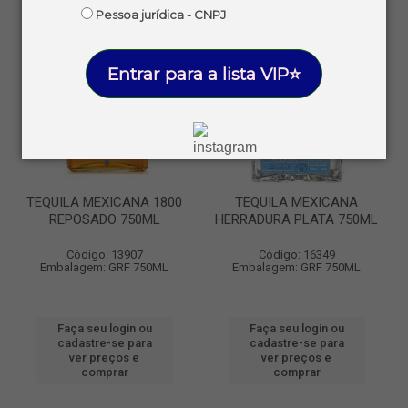
Pessoa jurídica - CNPJ
Entrar para a lista VIP⭐
TEQUILA MEXICANA 1800
TEQUILA MEXICANA
REPOSADO 750ML
HERRADURA PLATA 750ML
Código: 13907
Código: 16349
Embalagem: GRF 750ML
Embalagem: GRF 750ML
Faça seu login ou
Faça seu login ou
cadastre-se para
cadastre-se para
ver preços e
ver preços e
comprar
comprar