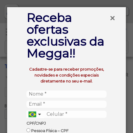
Baixe já nosso APP
Receba
ofertas
0
exclusivas da
Megga!!
TEQUILA
Cadastre-se para receber promoções,
VOLTAR
novidades e condições especiais
INÍCIO
BEBIDAS ALCOOLICAS
TEQUILA
diretamente no seu e-mail.
Filtros
8 produtos ordenados por:
CPF/CNPJ
Pessoa Física – CPF