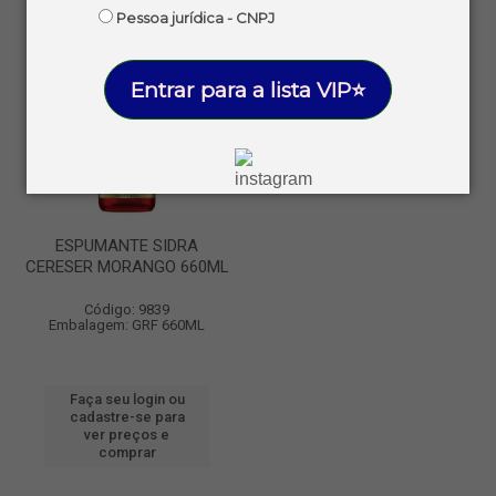
Pessoa jurídica - CNPJ
Entrar para a lista VIP⭐
ESPUMANTE SIDRA
CERESER MORANGO 660ML
Código: 9839
Embalagem: GRF 660ML
Faça seu login ou
cadastre-se para
ver preços e
comprar