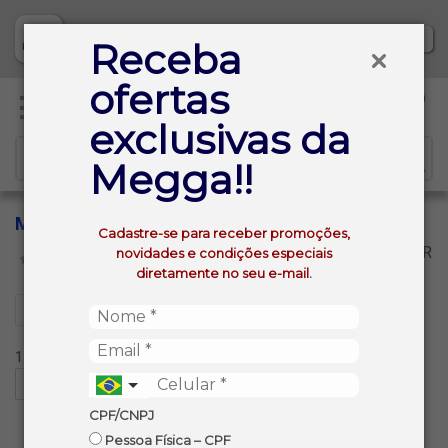
Baixe já nosso APP
Receba
ofertas
0
exclusivas da
Megga!!
MORANGO
Cadastre-se para receber promoções,
VOLTAR
novidades e condições especiais
INÍCIO
SIDRA
MORANGO
diretamente no seu e-mail.
Filtros
1 produtos ordenados por:
CPF/CNPJ
Pessoa Física – CPF