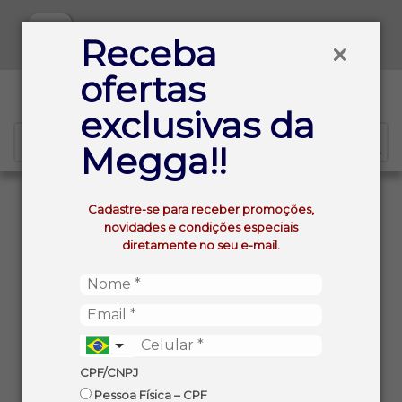
Baixe já nosso APP
Receba
ofertas
0
exclusivas da
Megga!!
VOLTAR
INÍCIO
Cadastre-se para receber promoções,
BACON DEFUMADO SEARA EM PEDACOS (APROX. ±
novidades e condições especiais
1,2KG)
diretamente no seu e-mail.
CPF/CNPJ
Pessoa Física – CPF