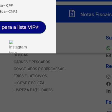
ca – CPF
dica - CNPJ
Títulos
Notas Fiscais
 para a lista VIP⭐
Departamentos
Su
ALIMENTOS
BEBIDAS
CARNES E PESCADOS
Re
CONGELADOS E SOBREMESAS
FRIOS E LATICINIOS
HIGIENE E BELEZA
LIMPEZA E UTILIDADES
Fo