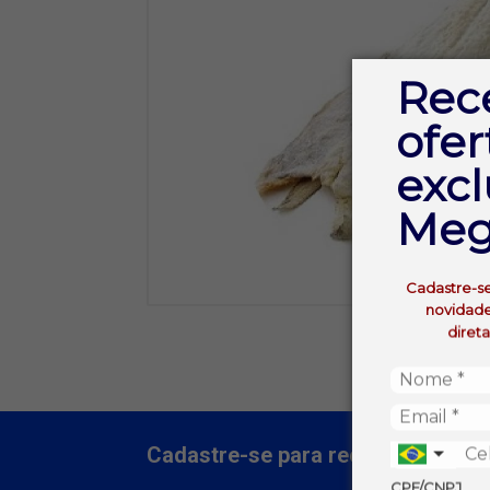
Rec
ofer
excl
Meg
Cadastre-s
novidade
diret
Cadastre-se para receber nossas 
CPF/CNPJ