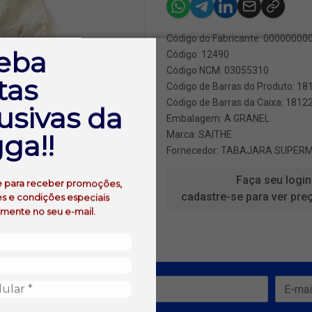
Código do Fabricante: 0000000
eba
Código: 12490
Código NCM: 03055310
tas
Código de Barras do Produto: 1
Código de Barras da Caixa: 181
usivas da
Embalagem: A GRANEL
ga!!
Marca:
SAITHE
Fornecedor:
TABAJARA SUPER
Faça seu login
e para receber promoções,
cadastre-se para ver pre
s e condições especiais
amente no seu e-mail.
ofertas!