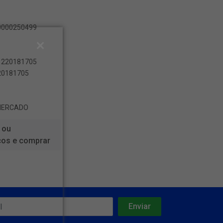
00000250499
81220181705
220181705
MERCADO
 ou
ços e comprar