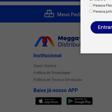
Pessoa Físi
Pessoa jurí
Meus Pedidos
Entrar
Institucional
Quem Somos
Política de Privacidade
Política de Troca e Devolução
Baixe já nosso APP