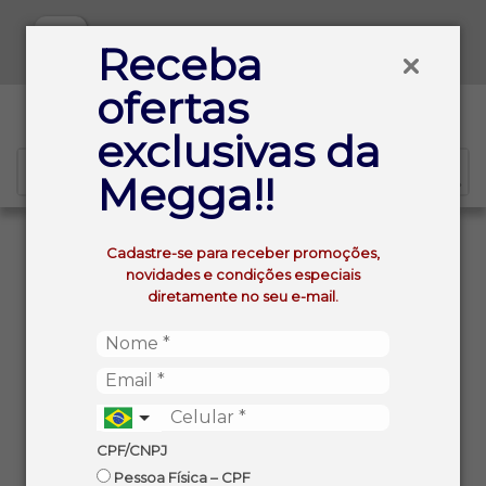
Baixe já nosso APP
Receba
ofertas
0
exclusivas da
Megga!!
VOLTAR
INÍCIO
Cadastre-se para receber promoções,
ATUM EM PEDAÇOS ROBINSON CRUSOE AO OLEO
novidades e condições especiais
LATA 170G
diretamente no seu e-mail.
CPF/CNPJ
Pessoa Física – CPF