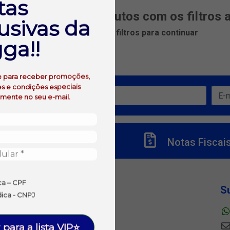
tas
m encontrados produtos com os filtros 
usivas da
Remova ou ajuste os filtros para continuar
ga!!
e para receber promoções,
s e condições especiais
ertas!
amente no seu e-mail.
Títulos
Notas Fiscai
ca – CPF
Departamentos
S
dica - CNPJ
ALIMENTOS
BEBIDAS
 para a lista VIP⭐