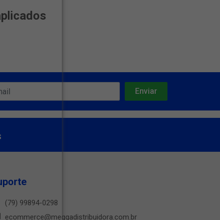
aplicados
s
uporte
(79) 99894-0298
ecommerce@meggadistribuidora.com.br