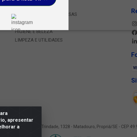
CARNES E PESCADOS
R
CONGELADOS E SOBREMESAS
FRIOS E LATICINIOS
HIGIENE E BELEZA
LIMPEZA E UTILIDADES
F
S
para
io, apresentar
elhorar a
utado Jesse Ferreira Trindade, 1328 - Matadouro, Propriá/SE - CEP 4