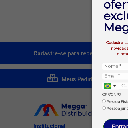
ofer
Não fora
excl
Meg
Cadastre-s
novidade
Cadastre-se para receber nossas of
diret
Meus Pedidos
CPF/CNPJ
Pessoa Físi
Pessoa jurí
Institucional
Entrar