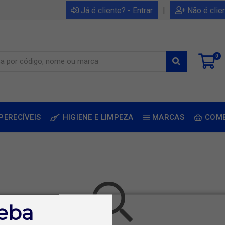
|
Já é cliente? - Entrar
Não é clie
0
PERECÍVEIS
HIGIENE E LIMPEZA
MARCAS
COM
eba