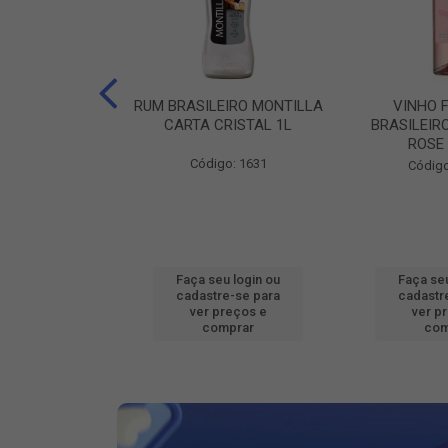
ILEIRO VERZA
RUM BRASILEIRO MONTILLA
VINHO 
SUAVE 1L
CARTA CRISTAL 1L
BRASILEIR
ROSE
o: 16802
Código: 1631
Código
u login ou
Faça seu login ou
Faça seu
e-se para
cadastre-se para
cadastr
reços e
ver preços e
ver p
mprar
comprar
com