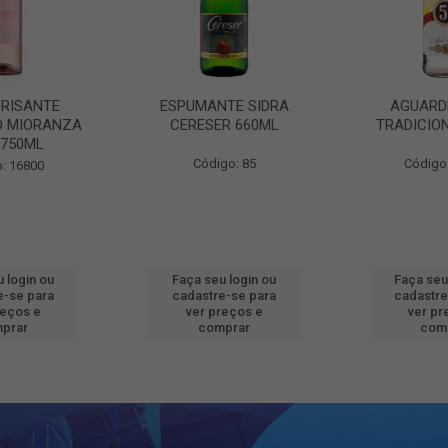
FRISANTE
ESPUMANTE SIDRA
AGUARD
O MIORANZA
CERESER 660ML
TRADICIO
 750ML
Código: 85
Código
: 16800
 login ou
Faça seu login ou
Faça seu
e-se para
cadastre-se para
cadastre
reços e
ver preços e
ver pr
prar
comprar
com