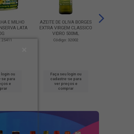
LHA E MILHO
AZEITE DE OLIVA BORGES
BATATA CONG
NSERVA LATA
EXTRA VIRGEM CLASSICO
FOOD BEM BRA
0G
VIDRO 500ML
Código
: 25411
Código: 32002
 login ou
Faça seu login ou
Faça seu 
-se para
cadastre-se para
cadastre
eços e
ver preços e
ver pr
prar
comprar
comp