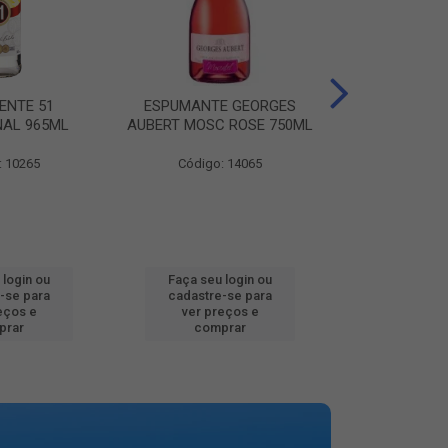
ENTE 51
ESPUMANTE GEORGES
AGUA MINER
NAL 965ML
AUBERT MOSC ROSE 750ML
MINALBA PR
: 10265
Código: 14065
Código:
 login ou
Faça seu login ou
Faça seu 
-se para
cadastre-se para
cadastre
eços e
ver preços e
ver pr
prar
comprar
comp