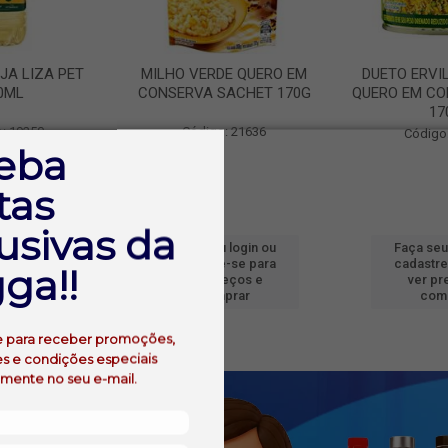
JA LIZA PET
MILHO VERDE QUERO EM
DUETO ERVI
0ML
CONSERVA SACHET 170G
QUERO EM CO
17
: 19250
Código: 21636
Código
eba
tas
usivas da
 login ou
Faça seu login ou
Faça seu
e-se para
cadastre-se para
cadastre
ga!!
reços e
ver preços e
ver pr
prar
comprar
com
e para receber promoções,
s e condições especiais
amente no seu e-mail.