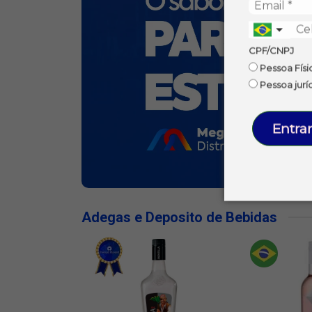
CPF/CNPJ
Pessoa Físi
Pessoa jurí
Entrar
Adegas e Deposito de Bebidas