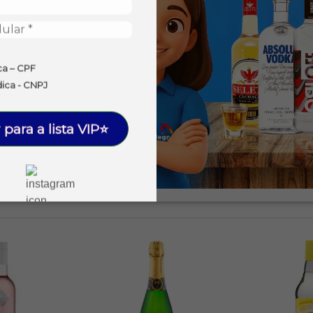
ca – CPF
dica - CNPJ
 para a lista VIP⭐