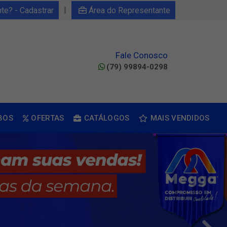
|
nte? - Cadastrar
Área do Representante
Fale Conosco
(79) 99894-0298
BOS
OFERTAS
CATÁLOGOS
MAIS VENDIDOS