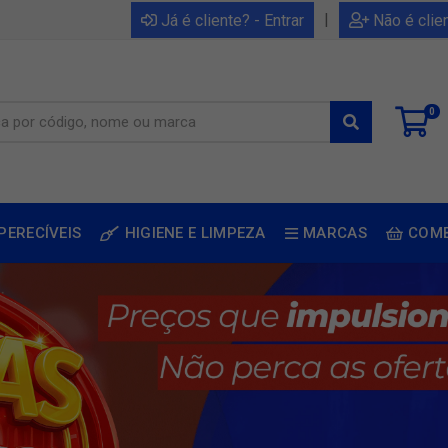
|
Já é cliente? - Entrar
Não é clie
0
PERECÍVEIS
HIGIENE E LIMPEZA
MARCAS
COM