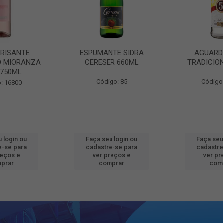
FRISANTE
ESPUMANTE SIDRA
AGUARD
O MIORANZA
CERESER 660ML
TRADICIO
 750ML
Código: 85
Código
: 16800
 login ou
Faça seu login ou
Faça seu
e-se para
cadastre-se para
cadastre
reços e
ver preços e
ver pr
prar
comprar
com