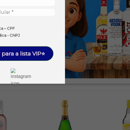
ca – CPF
dica - CNPJ
 para a lista VIP⭐