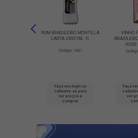
ILEIRO VERZA
RUM BRASILEIRO MONTILLA
VINHO 
SUAVE 1L
CARTA CRISTAL 1L
BRASILEIR
ROSE
o: 16802
Código: 1631
Código
u login ou
Faça seu login ou
Faça seu
e-se para
cadastre-se para
cadastr
reços e
ver preços e
ver p
mprar
comprar
com