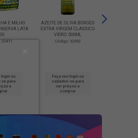
LHA E MILHO
AZEITE DE OLIVA BORGES
BATATA CONG
NSERVA LATA
EXTRA VIRGEM CLASSICO
FOOD BEM BRA
0G
VIDRO 500ML
Código
: 25411
Código: 32002
 login ou
Faça seu login ou
Faça seu 
-se para
cadastre-se para
cadastre
eços e
ver preços e
ver pr
prar
comprar
comp