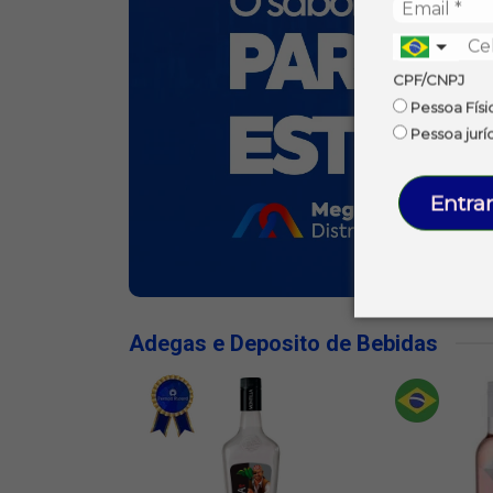
CPF/CNPJ
Pessoa Físi
Pessoa jurí
Entrar
Adegas e Deposito de Bebidas