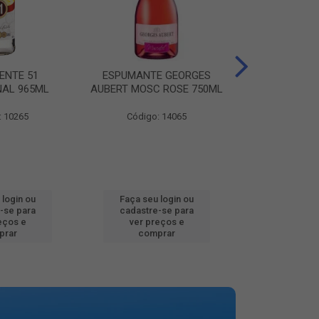
ENTE 51
ESPUMANTE GEORGES
AGUA MINER
NAL 965ML
AUBERT MOSC ROSE 750ML
MINALBA PR
: 10265
Código: 14065
Código:
 login ou
Faça seu login ou
Faça seu 
-se para
cadastre-se para
cadastre
eços e
ver preços e
ver pr
prar
comprar
comp