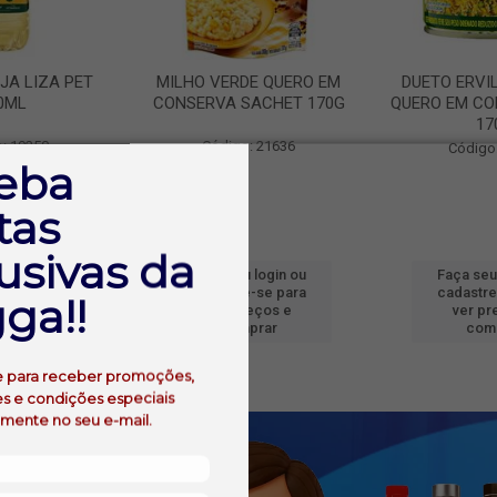
JA LIZA PET
MILHO VERDE QUERO EM
DUETO ERVI
0ML
CONSERVA SACHET 170G
QUERO EM CO
17
: 19250
Código: 21636
Código
eba
tas
usivas da
 login ou
Faça seu login ou
Faça seu
e-se para
cadastre-se para
cadastre
ga!!
reços e
ver preços e
ver pr
prar
comprar
com
e para receber promoções,
s e condições especiais
amente no seu e-mail.