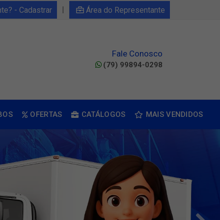
|
nte? - Cadastrar
Área do Representante
Fale Conosco
(79) 99894-0298
BOS
OFERTAS
CATÁLOGOS
MAIS VENDIDOS