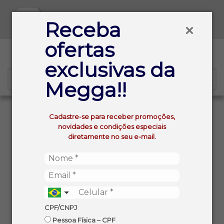
Baixe já nosso APP
Receba
ofertas
0
exclusivas da
Megga!!
VOLTAR
INÍCIO
Cadastre-se para receber promoções,
PEITO BOVINO CONGELADO MINERVA KG
novidades e condições especiais
diretamente no seu e-mail.
CPF/CNPJ
Pessoa Física – CPF