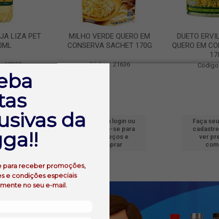
JA LIZA PET
MILHO VERDE QUERO EM
DUETO ERVI
0ML
CONSERVA SACHET 170G
QUERO EM CO
17
: 19250
Código: 21636
Código
eba
tas
usivas da
 login ou
Faça seu login ou
Faça seu
e-se para
cadastre-se para
cadastre
ga!!
reços e
ver preços e
ver pr
prar
comprar
com
e para receber promoções,
s e condições especiais
amente no seu e-mail.