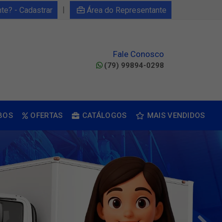
|
nte? - Cadastrar
Área do Representante
Fale Conosco
(79) 99894-0298
BOS
OFERTAS
CATÁLOGOS
MAIS VENDIDOS