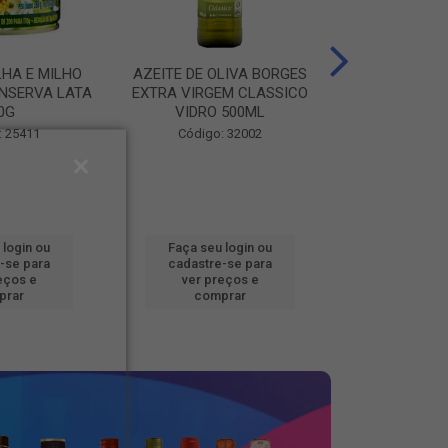
LHA E MILHO
AZEITE DE OLIVA BORGES
BATATA CONG
NSERVA LATA
EXTRA VIRGEM CLASSICO
FOOD BEM BRA
0G
VIDRO 500ML
Código
: 25411
Código: 32002
 login ou
Faça seu login ou
Faça seu 
-se para
cadastre-se para
cadastre
eços e
ver preços e
ver pr
prar
comprar
comp