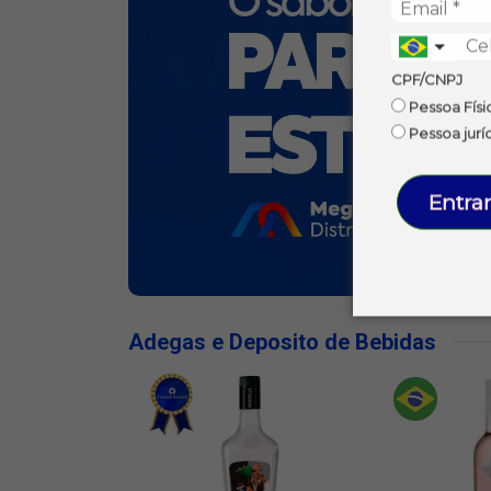
CPF/CNPJ
Pessoa Físi
Pessoa jurí
Entrar
Adegas e Deposito de Bebidas