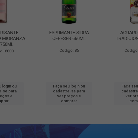
FRISANTE
ESPUMANTE SIDRA
AGUARD
O MIORANZA
CERESER 660ML
TRADICIO
 750ML
Código: 85
Código
: 16800
 login ou
Faça seu login ou
Faça seu
e-se para
cadastre-se para
cadastre
reços e
ver preços e
ver pr
prar
comprar
com