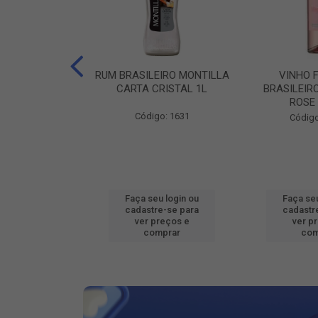
ILEIRO VERZA
RUM BRASILEIRO MONTILLA
VINHO 
SUAVE 1L
CARTA CRISTAL 1L
BRASILEIR
ROSE
o: 16802
Código: 1631
Código
u login ou
Faça seu login ou
Faça seu
e-se para
cadastre-se para
cadastr
reços e
ver preços e
ver p
mprar
comprar
com