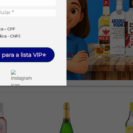
ca – CPF
dica - CNPJ
 para a lista VIP⭐