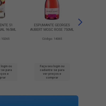
ENTE 51
ESPUMANTE GEORGES
AGUA MINER
NAL 965ML
AUBERT MOSC ROSE 750ML
MINALBA PR
: 10265
Código: 14065
Código:
 login ou
Faça seu login ou
Faça seu 
-se para
cadastre-se para
cadastre
eços e
ver preços e
ver pr
prar
comprar
comp