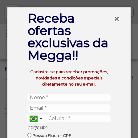
Baixe já nosso APP
Receba
ofertas
0
exclusivas da
Megga!!
HIGIENE PESSOAL
Cadastre-se para receber promoções,
VOLTAR
novidades e condições especiais
INÍCIO
HIGIENE E BELEZA
HIGIENE PESSOAL
diretamente no seu e-mail.
Filtros
15 produtos ordenados por:
CPF/CNPJ
Pessoa Física – CPF