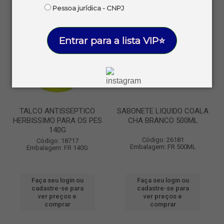
Pessoa jurídica - CNPJ
Entrar para a lista VIP⭐
TALCO ANTISSEPTICO
SABONETE LIQUIDO COALA
HERBISSIMO PARA OS PES
CHA BRANCO 500ML
140G
Código: 26181
Código: 18717
Embalagem: FR 500ML
Embalagem: FR 140G
Faça seu login ou
Faça seu login ou
cadastre-se para
cadastre-se para
ver preços e
ver preços e
comprar
comprar