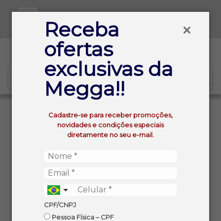
Baixe já nosso APP
Receba
ofertas
0
exclusivas da
Megga!!
VOLTAR
INÍCIO
Cadastre-se para receber promoções,
FEIJAO FRADINHO NOTA 10 TIPO 1 PCT 1KG
novidades e condições especiais
diretamente no seu e-mail.
CPF/CNPJ
Pessoa Física – CPF