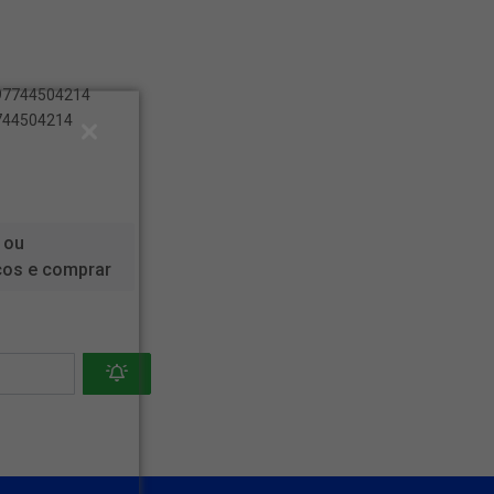
897744504214
7744504214
 ou
ços e comprar