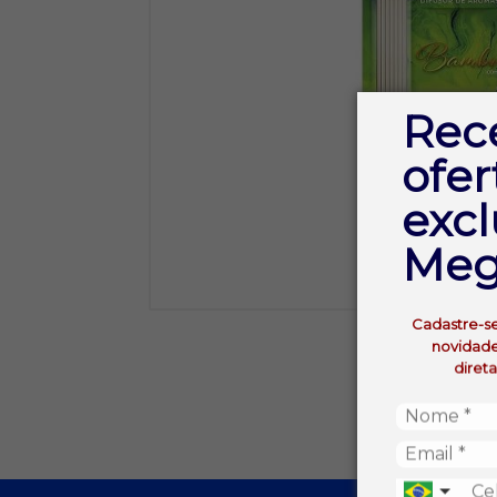
Rec
ofer
excl
Meg
Cadastre-s
novidade
diret