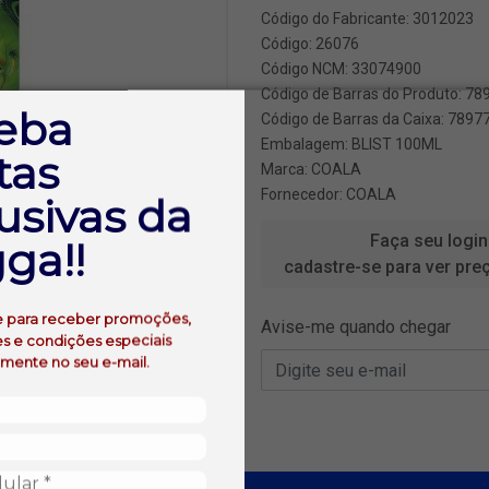
Código do Fabricante: 3012023
Código: 26076
Código NCM: 33074900
Código de Barras do Produto: 7
eba
Código de Barras da Caixa: 789
Embalagem: BLIST 100ML
tas
Marca:
COALA
Fornecedor:
COALA
usivas da
Faça seu login
ga!!
cadastre-se para ver pre
e para receber promoções,
Avise-me quando chegar
s e condições especiais
amente no seu e-mail.