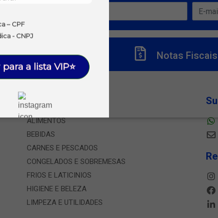
ofertas!
ca – CPF
dica - CNPJ
Títulos
Notas Fiscais
 para a lista VIP⭐
Departamentos
Su
ALIMENTOS
BEBIDAS
CARNES E PESCADOS
Re
CONGELADOS E SOBREMESAS
FRIOS E LATICINIOS
HIGIENE E BELEZA
LIMPEZA E UTILIDADES