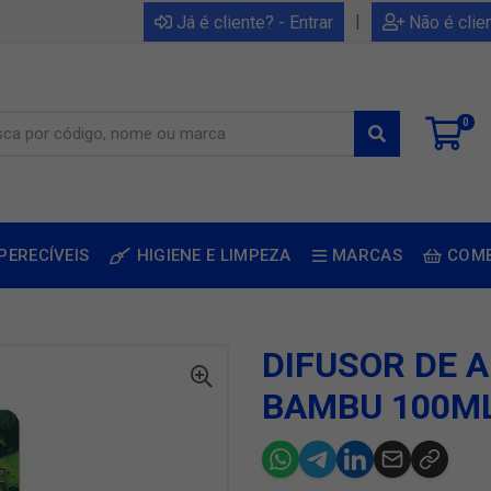
|
Já é cliente? - Entrar
Não é clie
0
PERECÍVEIS
HIGIENE E LIMPEZA
MARCAS
COM
DIFUSOR DE 
BAMBU 100M