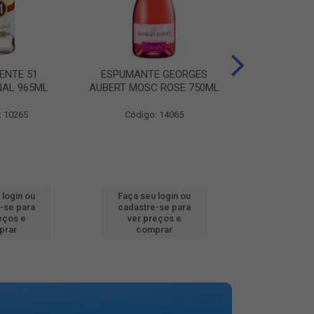
ENTE 51
ESPUMANTE GEORGES
AGUA MINER
NAL 965ML
AUBERT MOSC ROSE 750ML
MINALBA PR
: 10265
Código: 14065
Código:
 login ou
Faça seu login ou
Faça seu 
-se para
cadastre-se para
cadastre
eços e
ver preços e
ver pr
prar
comprar
comp