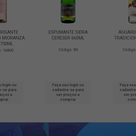
FRISANTE
ESPUMANTE SIDRA
AGUARD
O MIORANZA
CERESER 660ML
TRADICIO
 750ML
Código: 85
Código
: 16800
 login ou
Faça seu login ou
Faça seu
e-se para
cadastre-se para
cadastre
reços e
ver preços e
ver pr
prar
comprar
com