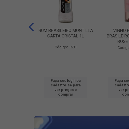
ILEIRO VERZA
RUM BRASILEIRO MONTILLA
VINHO 
SUAVE 1L
CARTA CRISTAL 1L
BRASILEIR
ROSE
o: 16802
Código: 1631
Código
u login ou
Faça seu login ou
Faça seu
e-se para
cadastre-se para
cadastr
reços e
ver preços e
ver p
mprar
comprar
com