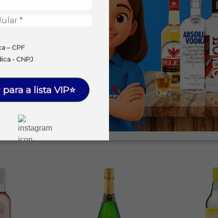
ca – CPF
dica - CNPJ
 para a lista VIP⭐