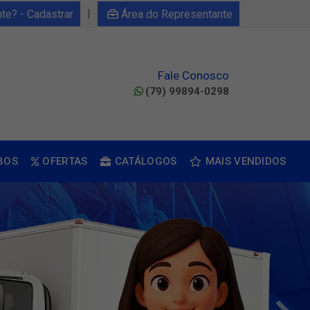
|
nte? - Cadastrar
Área do Representante
Fale Conosco
(79) 99894-0298
BOS
OFERTAS
CATÁLOGOS
MAIS VENDIDOS