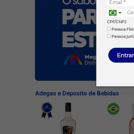
CPF/CNPJ
Pessoa Físi
Pessoa jurí
Entrar
Adegas e Deposito de Bebidas