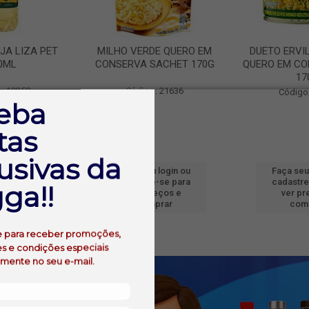
JA LIZA PET
MILHO VERDE QUERO EM
DUETO ERVI
0ML
CONSERVA SACHET 170G
QUERO EM CO
17
: 19250
Código: 21636
Código
eba
tas
usivas da
 login ou
Faça seu login ou
Faça seu
e-se para
cadastre-se para
cadastre
ga!!
reços e
ver preços e
ver pr
prar
comprar
com
e para receber promoções,
s e condições especiais
amente no seu e-mail.