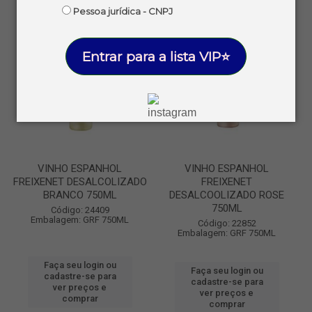
Pessoa jurídica - CNPJ
Entrar para a lista VIP⭐
VINHO ESPANHOL
VINHO ESPANHOL
FREIXENET DESALCOLIZADO
FREIXENET
BRANCO 750ML
DESALCOOLIZADO ROSE
750ML
Código: 24409
Embalagem: GRF 750ML
Código: 22852
Embalagem: GRF 750ML
Faça seu login ou
Faça seu login ou
cadastre-se para
cadastre-se para
ver preços e
ver preços e
comprar
comprar