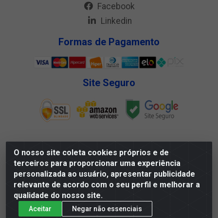
Facebook
Linkedin
Formas de Pagamento
Site Seguro
O nosso site coleta cookies próprios e de
Megga Distribuidora LTDA - Rua Deputado Jesse Ferreira
terceiros para proporcionar uma experiência
Trindade, 1328 - Matadouro, Propriá/SE - CEP 49.900-000 -
personalizada ao usuário, apresentar publicidade
CNPJ 07.488.144/0001-88
relevante de acordo com o seu perfil e melhorar a
qualidade do nosso site.
Aceitar
Negar não essenciais