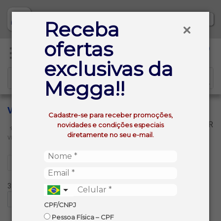
Baixe já nosso APP
Receba
ofertas
0
exclusivas da
Megga!!
VINHOS FINOS SEM ALCOOL
Cadastre-se para receber promoções,
VOLTAR
novidades e condições especiais
INÍCIO
BEBIDAS NAO ALCOOLICAS
diretamente no seu e-mail.
VINHOS FINOS SEM ALCOOL
Filtros
3 produtos ordenados por:
CPF/CNPJ
Pessoa Física – CPF