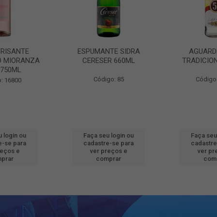
FRISANTE
ESPUMANTE SIDRA
AGUARD
O MIORANZA
CERESER 660ML
TRADICIO
 750ML
Código: 85
Código
: 16800
 login ou
Faça seu login ou
Faça seu
e-se para
cadastre-se para
cadastre
reços e
ver preços e
ver pr
prar
comprar
com