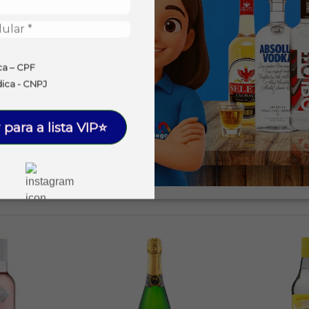
ca – CPF
dica - CNPJ
 para a lista VIP⭐