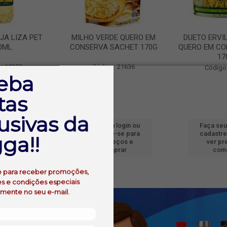
JA LIZA PET
MILHO VERDE QUERO EM
DUETO ERVI
0ML
CONSERVA SACHET 170G
QUERO EM CO
17
: 19250
Código: 21636
Código
eba
tas
usivas da
 login ou
Faça seu login ou
Faça seu
e-se para
cadastre-se para
cadastre
ga!!
reços e
ver preços e
ver pr
prar
comprar
com
e para receber promoções,
s e condições especiais
amente no seu e-mail.