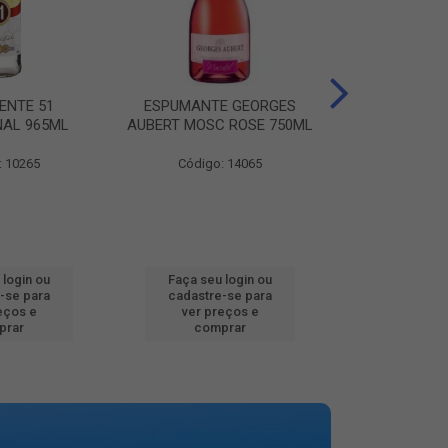
ENTE 51
ESPUMANTE GEORGES
AGUA MINER
NAL 965ML
AUBERT MOSC ROSE 750ML
MINALBA PR
: 10265
Código: 14065
Código:
 login ou
Faça seu login ou
Faça seu 
-se para
cadastre-se para
cadastre
eços e
ver preços e
ver pr
prar
comprar
comp