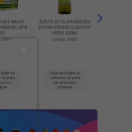
LHA E MILHO
AZEITE DE OLIVA BORGES
BATATA CONG
NSERVA LATA
EXTRA VIRGEM CLASSICO
FOOD BEM BRA
0G
VIDRO 500ML
Código
: 25411
Código: 32002
 login ou
Faça seu login ou
Faça seu 
-se para
cadastre-se para
cadastre
eços e
ver preços e
ver pr
prar
comprar
comp