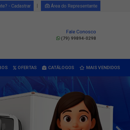
|
nte? - Cadastrar
Área do Representante
Fale Conosco
(79) 99894-0298
BOS
OFERTAS
CATÁLOGOS
MAIS VENDIDOS