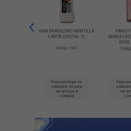
ILEIRO VERZA
RUM BRASILEIRO MONTILLA
VINHO 
SUAVE 1L
CARTA CRISTAL 1L
BRASILEIR
ROSE
o: 16802
Código: 1631
Código
u login ou
Faça seu login ou
Faça seu
e-se para
cadastre-se para
cadastr
reços e
ver preços e
ver p
mprar
comprar
com