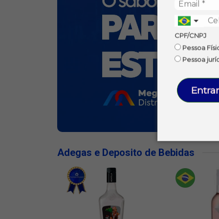
CPF/CNPJ
Pessoa Físi
Pessoa jurí
Entrar
Adegas e Deposito de Bebidas