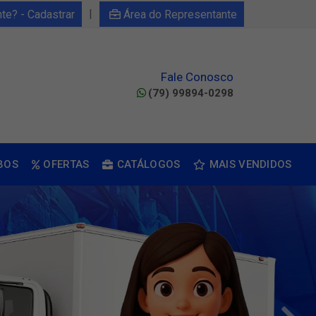
|
nte? - Cadastrar
Área do Representante
Fale Conosco
(79) 99894-0298
BOS
OFERTAS
CATÁLOGOS
MAIS VENDIDOS