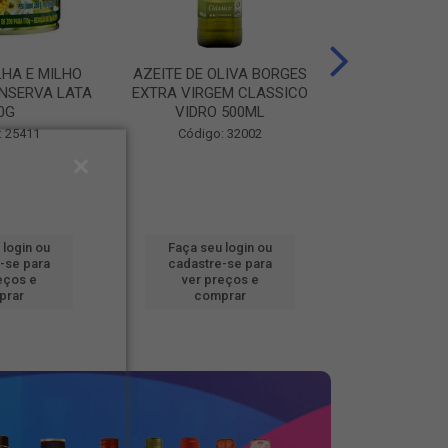
LHA E MILHO
AZEITE DE OLIVA BORGES
BATATA CONG
NSERVA LATA
EXTRA VIRGEM CLASSICO
FOOD BEM BRA
0G
VIDRO 500ML
Código
: 25411
Código: 32002
 login ou
Faça seu login ou
Faça seu 
-se para
cadastre-se para
cadastre
eços e
ver preços e
ver pr
prar
comprar
comp