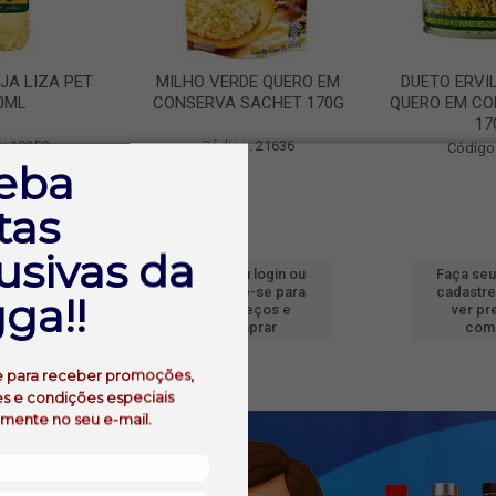
JA LIZA PET
MILHO VERDE QUERO EM
DUETO ERVI
0ML
CONSERVA SACHET 170G
QUERO EM CO
17
: 19250
Código: 21636
Código
eba
tas
usivas da
 login ou
Faça seu login ou
Faça seu
e-se para
cadastre-se para
cadastre
ga!!
reços e
ver preços e
ver pr
prar
comprar
com
e para receber promoções,
s e condições especiais
amente no seu e-mail.