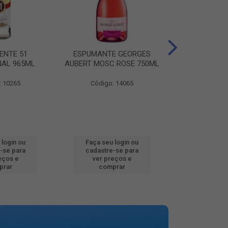
ENTE 51
ESPUMANTE GEORGES
AGUA MINER
NAL 965ML
AUBERT MOSC ROSE 750ML
MINALBA PR
: 10265
Código: 14065
Código:
 login ou
Faça seu login ou
Faça seu 
-se para
cadastre-se para
cadastre
eços e
ver preços e
ver pr
prar
comprar
comp