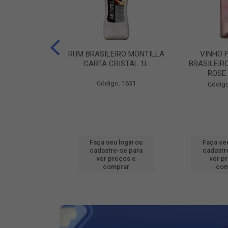
ILEIRO VERZA
RUM BRASILEIRO MONTILLA
VINHO 
SUAVE 1L
CARTA CRISTAL 1L
BRASILEIR
ROSE
o: 16802
Código: 1631
Código
u login ou
Faça seu login ou
Faça seu
e-se para
cadastre-se para
cadastr
reços e
ver preços e
ver p
mprar
comprar
com