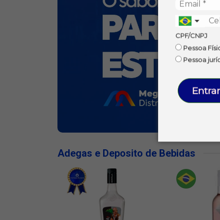
CPF/CNPJ
Pessoa Físi
Pessoa jurí
Entrar
Adegas e Deposito de Bebidas