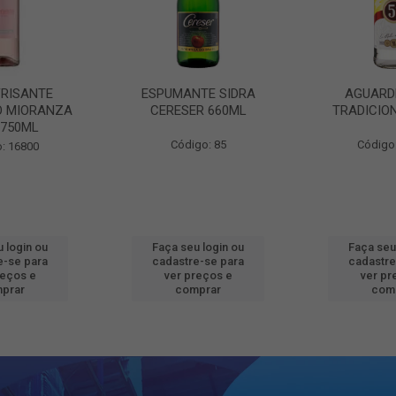
FRISANTE
ESPUMANTE SIDRA
AGUARD
O MIORANZA
CERESER 660ML
TRADICIO
 750ML
Código: 85
Código
: 16800
 login ou
Faça seu login ou
Faça seu
e-se para
cadastre-se para
cadastre
reços e
ver preços e
ver pr
prar
comprar
com