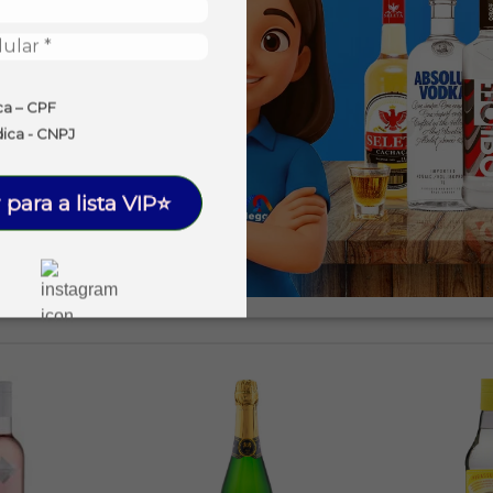
ca – CPF
dica - CNPJ
 para a lista VIP⭐