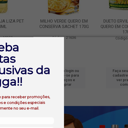
JA LIZA PET
MILHO VERDE QUERO EM
DUETO ERVI
0ML
CONSERVA SACHET 170G
QUERO EM CO
17
: 19250
Código: 21636
Código
eba
tas
usivas da
 login ou
Faça seu login ou
Faça seu
e-se para
cadastre-se para
cadastre
ga!!
reços e
ver preços e
ver pr
prar
comprar
com
e para receber promoções,
s e condições especiais
amente no seu e-mail.