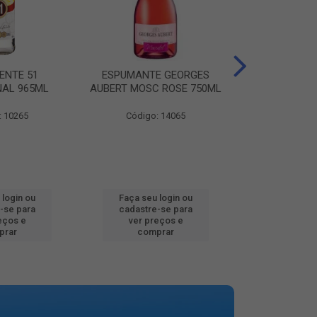
ENTE 51
ESPUMANTE GEORGES
AGUA MINER
NAL 965ML
AUBERT MOSC ROSE 750ML
MINALBA PR
: 10265
Código: 14065
Código:
 login ou
Faça seu login ou
Faça seu 
-se para
cadastre-se para
cadastre
eços e
ver preços e
ver pr
prar
comprar
comp