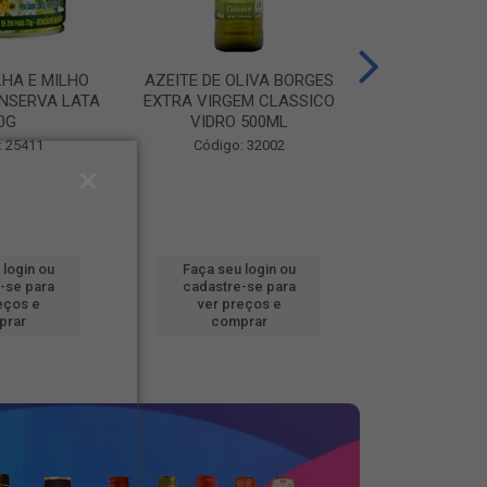
LHA E MILHO
AZEITE DE OLIVA BORGES
BATATA CONG
NSERVA LATA
EXTRA VIRGEM CLASSICO
FOOD BEM BRA
0G
VIDRO 500ML
Código
: 25411
Código: 32002
 login ou
Faça seu login ou
Faça seu 
-se para
cadastre-se para
cadastre
eços e
ver preços e
ver pr
prar
comprar
comp