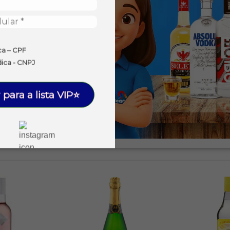
ca – CPF
dica - CNPJ
 para a lista VIP⭐