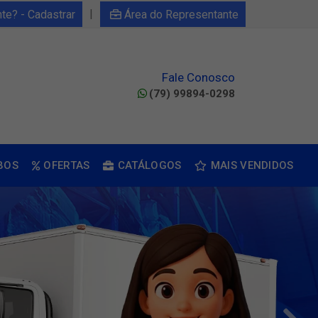
|
nte? - Cadastrar
Área do Representante
Fale Conosco
(79) 99894-0298
BOS
OFERTAS
CATÁLOGOS
MAIS VENDIDOS