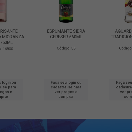
FRISANTE
ESPUMANTE SIDRA
AGUARD
O MIORANZA
CERESER 660ML
TRADICIO
 750ML
Código: 85
Código
: 16800
 login ou
Faça seu login ou
Faça seu
e-se para
cadastre-se para
cadastre
reços e
ver preços e
ver pr
prar
comprar
com