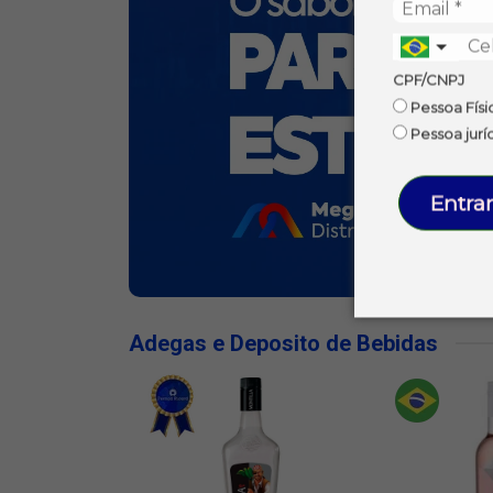
CPF/CNPJ
Pessoa Físi
Pessoa jurí
Entrar
Adegas e Deposito de Bebidas