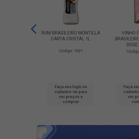
ILEIRO VERZA
RUM BRASILEIRO MONTILLA
VINHO 
SUAVE 1L
CARTA CRISTAL 1L
BRASILEIR
ROSE
o: 16802
Código: 1631
Código
u login ou
Faça seu login ou
Faça seu
e-se para
cadastre-se para
cadastr
reços e
ver preços e
ver p
mprar
comprar
com