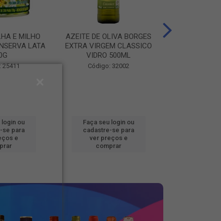
LHA E MILHO
AZEITE DE OLIVA BORGES
BATATA CONG
NSERVA LATA
EXTRA VIRGEM CLASSICO
FOOD BEM BRA
0G
VIDRO 500ML
Código
: 25411
Código: 32002
 login ou
Faça seu login ou
Faça seu 
-se para
cadastre-se para
cadastre
eços e
ver preços e
ver pr
prar
comprar
comp