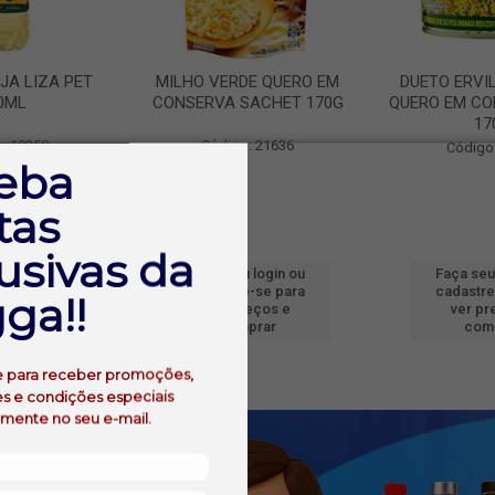
JA LIZA PET
MILHO VERDE QUERO EM
DUETO ERVI
0ML
CONSERVA SACHET 170G
QUERO EM CO
17
: 19250
Código: 21636
Código
eba
tas
usivas da
 login ou
Faça seu login ou
Faça seu
e-se para
cadastre-se para
cadastre
ga!!
reços e
ver preços e
ver pr
prar
comprar
com
e para receber promoções,
s e condições especiais
amente no seu e-mail.