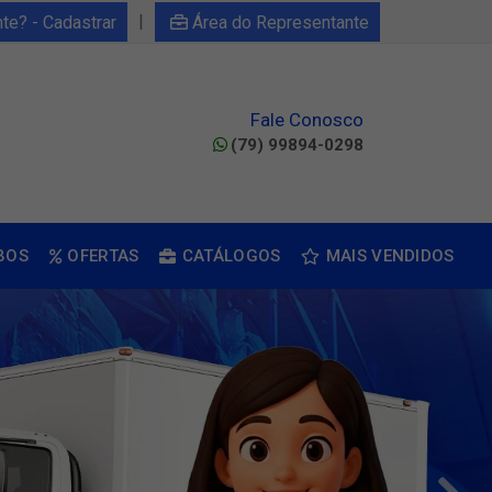
|
nte? - Cadastrar
Área do Representante
Fale Conosco
(79) 99894-0298
BOS
OFERTAS
CATÁLOGOS
MAIS VENDIDOS