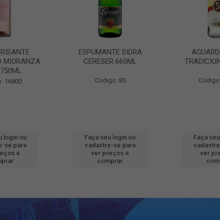
FRISANTE
ESPUMANTE SIDRA
AGUARD
O MIORANZA
CERESER 660ML
TRADICIO
 750ML
Código: 85
Código
: 16800
 login ou
Faça seu login ou
Faça seu
e-se para
cadastre-se para
cadastre
reços e
ver preços e
ver pr
prar
comprar
com