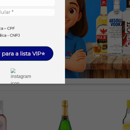
ca – CPF
dica - CNPJ
 para a lista VIP⭐