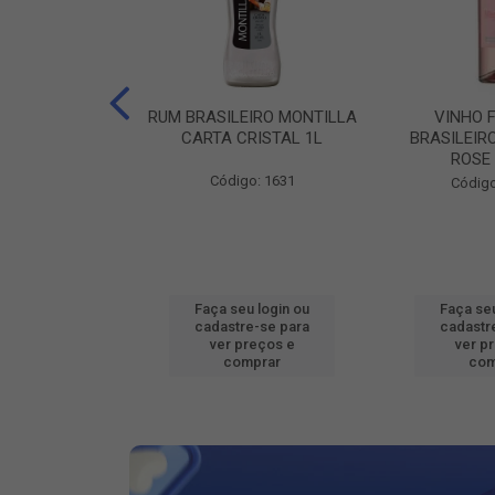
EIRO MONTILLA
RUM BRASILEIRO MONTILLA
VINHO 
BRANCA 1L
CARTA CRISTAL 1L
BRASILEIR
ROSE
go: 98
Código: 1631
Código
u login ou
Faça seu login ou
Faça seu
e-se para
cadastre-se para
cadastr
reços e
ver preços e
ver p
mprar
comprar
com