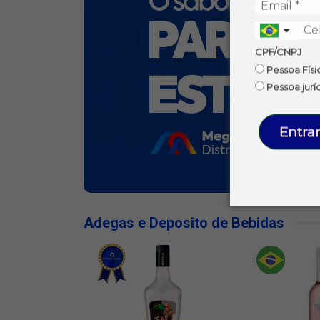
CPF/CNPJ
Pessoa Físi
Pessoa jurí
Entrar
Adegas e Deposito de Bebidas