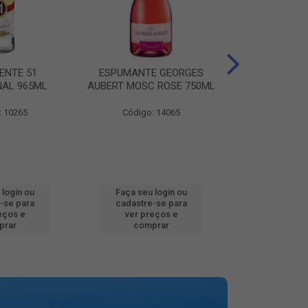
ENTE 51
ESPUMANTE GEORGES
AGUA MINER
NAL 965ML
AUBERT MOSC ROSE 750ML
MINALBA PR
: 10265
Código: 14065
Código:
 login ou
Faça seu login ou
Faça seu 
-se para
cadastre-se para
cadastre
eços e
ver preços e
ver pr
prar
comprar
comp