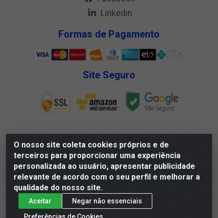
Linkedin
Formas de Pagamento
Site Seguro
O nosso site coleta cookies próprios e de
Megga Distribuidora LTDA - Rua Deputado Jesse Ferreira
terceiros para proporcionar uma experiência
Trindade, 1328 - Matadouro, Propriá/SE - CEP 49.900-000 -
personalizada ao usuário, apresentar publicidade
CNPJ 07.488.144/0001-88
relevante de acordo com o seu perfil e melhorar a
qualidade do nosso site.
Aceitar
Negar não essenciais
Preferências de Cookies