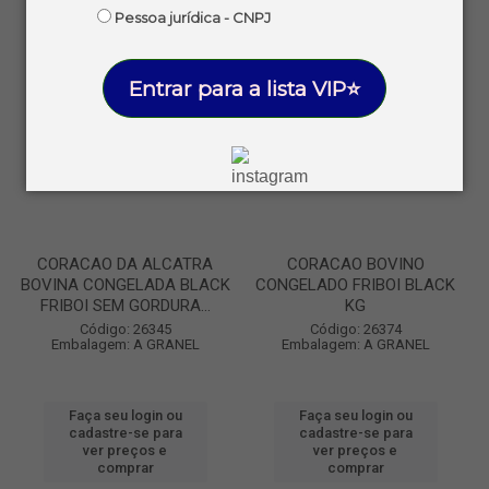
Pessoa jurídica - CNPJ
Entrar para a lista VIP⭐
CORACAO DA ALCATRA
CORACAO BOVINO
BOVINA CONGELADA BLACK
CONGELADO FRIBOI BLACK
FRIBOI SEM GORDURA...
KG
Código: 26345
Código: 26374
Embalagem: A GRANEL
Embalagem: A GRANEL
Faça seu login ou
Faça seu login ou
cadastre-se para
cadastre-se para
ver preços e
ver preços e
comprar
comprar