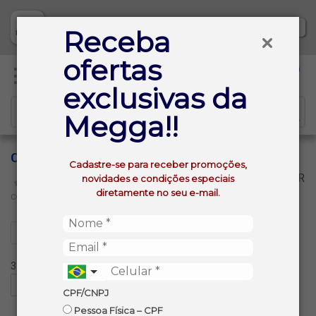
Baixe já nosso APP
Receba
ofertas
0
exclusivas da
Megga!!
CORACAO DA ALCATRA
Cadastre-se para receber promoções,
VOLTAR
novidades e condições especiais
INÍCIO
CORTES TRADICIONAIS
diretamente no seu e-mail.
CORACAO DA ALCATRA
Filtros
3 produtos ordenados por:
CPF/CNPJ
Pessoa Física – CPF