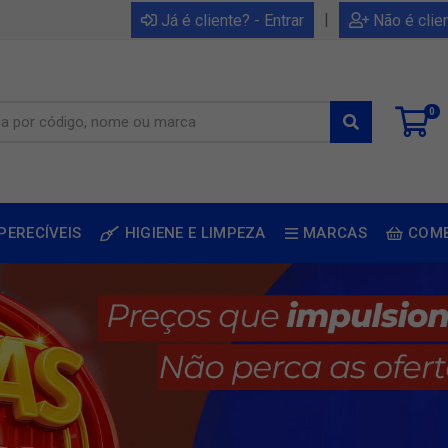
|
Já é cliente? - Entrar
Não é clie
0
PERECÍVEIS
HIGIENE E LIMPEZA
MARCAS
COM