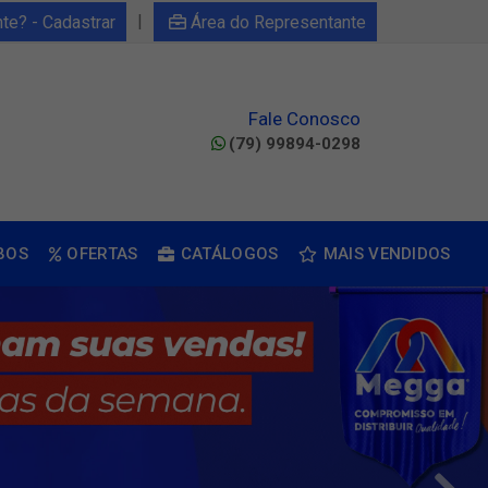
|
nte? - Cadastrar
Área do Representante
Fale Conosco
(79) 99894-0298
BOS
OFERTAS
CATÁLOGOS
MAIS VENDIDOS