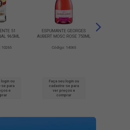
ENTE 51
ESPUMANTE GEORGES
AGUA MINER
NAL 965ML
AUBERT MOSC ROSE 750ML
MINALBA PR
: 10265
Código: 14065
Código:
 login ou
Faça seu login ou
Faça seu 
-se para
cadastre-se para
cadastre
eços e
ver preços e
ver pr
prar
comprar
comp