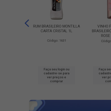
EIRO MONTILLA
RUM BRASILEIRO MONTILLA
VINHO 
BRANCA 1L
CARTA CRISTAL 1L
BRASILEIR
ROSE
go: 98
Código: 1631
Código
u login ou
Faça seu login ou
Faça seu
e-se para
cadastre-se para
cadastr
reços e
ver preços e
ver p
mprar
comprar
com