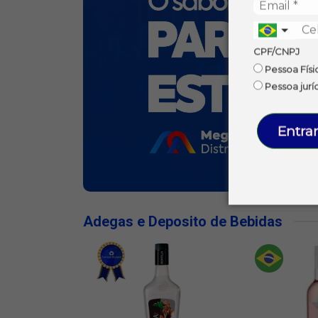
CPF/CNPJ
Pessoa Físi
Pessoa jurí
Entrar
Adegas e Deposito de Bebidas