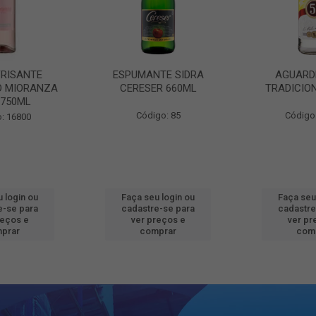
FRISANTE
ESPUMANTE SIDRA
AGUARD
O MIORANZA
CERESER 660ML
TRADICIO
 750ML
Código: 85
Código
: 16800
 login ou
Faça seu login ou
Faça seu
e-se para
cadastre-se para
cadastre
reços e
ver preços e
ver pr
prar
comprar
com