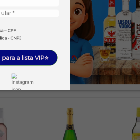
ca – CPF
dica - CNPJ
 para a lista VIP⭐