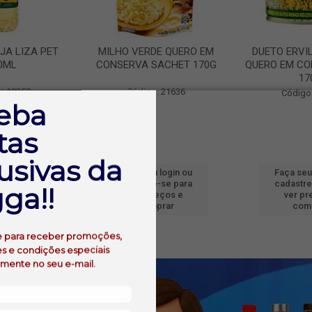
JA LIZA PET
MILHO VERDE QUERO EM
DUETO ERVI
0ML
CONSERVA SACHET 170G
QUERO EM CO
17
: 19250
Código: 21636
Código
eba
tas
usivas da
 login ou
Faça seu login ou
Faça seu
e-se para
cadastre-se para
cadastre
ga!!
reços e
ver preços e
ver pr
prar
comprar
com
e para receber promoções,
s e condições especiais
amente no seu e-mail.