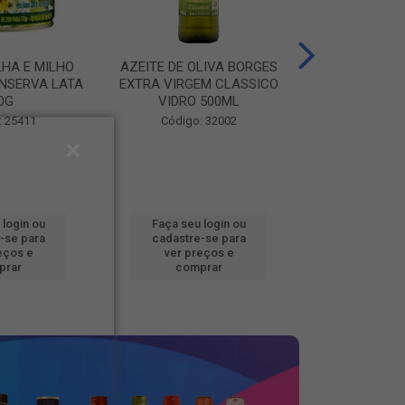
LHA E MILHO
AZEITE DE OLIVA BORGES
BATATA CONG
NSERVA LATA
EXTRA VIRGEM CLASSICO
FOOD BEM BRA
0G
VIDRO 500ML
Código
: 25411
Código: 32002
 login ou
Faça seu login ou
Faça seu 
-se para
cadastre-se para
cadastre
eços e
ver preços e
ver pr
prar
comprar
comp