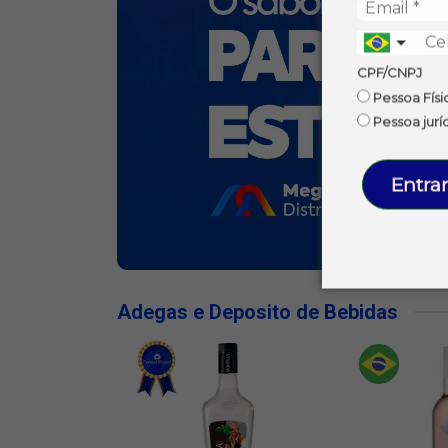
CPF/CNPJ
Pessoa Físi
Pessoa jurí
Entrar
Adegas e Deposito de Bebidas