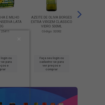
LHA E MILHO
AZEITE DE OLIVA BORGES
BATATA CONG
NSERVA LATA
EXTRA VIRGEM CLASSICO
FOOD BEM BRA
0G
VIDRO 500ML
Código
: 25411
Código: 32002
 login ou
Faça seu login ou
Faça seu 
-se para
cadastre-se para
cadastre
eços e
ver preços e
ver pr
prar
comprar
comp