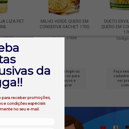
JA LIZA PET
MILHO VERDE QUERO EM
DUETO ERVI
0ML
CONSERVA SACHET 170G
QUERO EM CO
17
: 19250
Código: 21636
Código
eba
tas
usivas da
 login ou
Faça seu login ou
Faça seu
e-se para
cadastre-se para
cadastre
ga!!
reços e
ver preços e
ver pr
prar
comprar
com
e para receber promoções,
s e condições especiais
amente no seu e-mail.