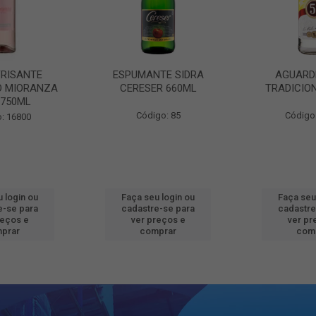
FRISANTE
ESPUMANTE SIDRA
AGUARD
O MIORANZA
CERESER 660ML
TRADICIO
 750ML
Código: 85
Código
: 16800
 login ou
Faça seu login ou
Faça seu
e-se para
cadastre-se para
cadastre
reços e
ver preços e
ver pr
prar
comprar
com