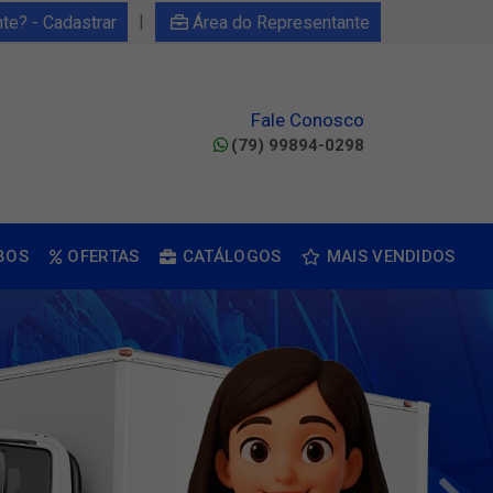
|
nte? - Cadastrar
Área do Representante
Fale Conosco
(79) 99894-0298
BOS
OFERTAS
CATÁLOGOS
MAIS VENDIDOS