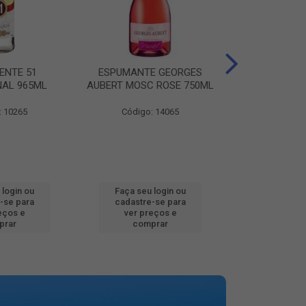
ENTE 51
ESPUMANTE GEORGES
AGUA MINER
NAL 965ML
AUBERT MOSC ROSE 750ML
MINALBA PR
: 10265
Código: 14065
Código:
 login ou
Faça seu login ou
Faça seu 
-se para
cadastre-se para
cadastre
eços e
ver preços e
ver pr
prar
comprar
comp