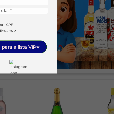
ca – CPF
dica - CNPJ
 para a lista VIP⭐