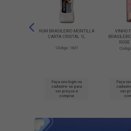
ILEIRO VERZA
RUM BRASILEIRO MONTILLA
VINHO 
SUAVE 1L
CARTA CRISTAL 1L
BRASILEIR
ROSE
o: 16802
Código: 1631
Código
u login ou
Faça seu login ou
Faça seu
e-se para
cadastre-se para
cadastr
reços e
ver preços e
ver p
mprar
comprar
com